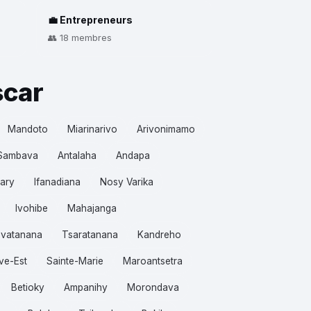
💼 Entrepreneurs
👥 18 membres
scar
Mandoto
Miarinarivo
Arivonimamo
Sambava
Antalaha
Andapa
ary
Ifanadiana
Nosy Varika
Ivohibe
Mahajanga
vatanana
Tsaratanana
Kandreho
ve-Est
Sainte-Marie
Maroantsetra
Betioky
Ampanihy
Morondava