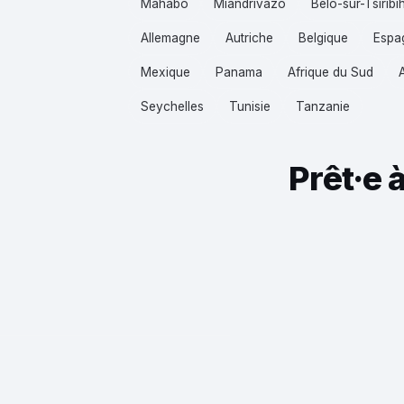
Mahabo
Miandrivazo
Belo-sur-Tsiribi
Allemagne
Autriche
Belgique
Espa
Mexique
Panama
Afrique du Sud
Seychelles
Tunisie
Tanzanie
Prêt·e 