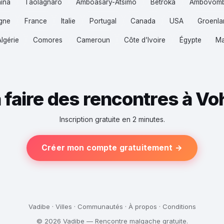
hina
Taolagnaro
Amboasary-Atsimo
Betroka
Ambovom
gne
France
Italie
Portugal
Canada
USA
Groenla
Algérie
Comores
Cameroun
Côte d’Ivoire
Égypte
Ma
à faire des rencontres à V
Inscription gratuite en 2 minutes.
Créer mon compte gratuitement →
Vadibe
·
Villes
·
Communautés
·
À propos
·
Conditions
© 2026 Vadibe — Rencontre malgache gratuite.