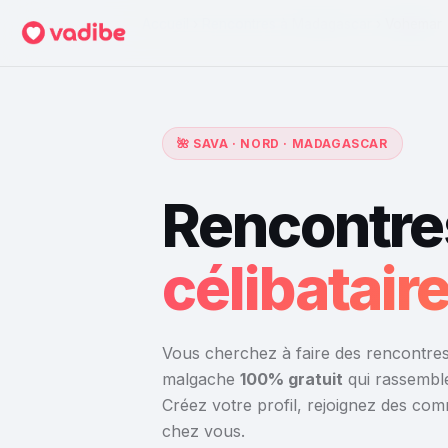
Accueil
›
Rencontres à Madagascar
›
Vohemar
🌺 SAVA · NORD · MADAGASCAR
Rencontre
célibatai
Vous cherchez à faire des rencontres
malgache
100% gratuit
qui rassemble
Créez votre profil, rejoignez des co
chez vous.