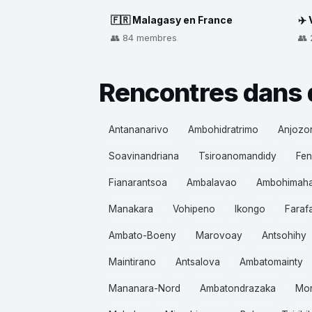
🇫🇷 Malagasy en France
✈️
👥 84 membres
👥
Rencontres dans 
Antananarivo
Ambohidratrimo
Anjozo
Soavinandriana
Tsiroanomandidy
Fen
Fianarantsoa
Ambalavao
Ambohimah
Manakara
Vohipeno
Ikongo
Faraf
Ambato-Boeny
Marovoay
Antsohihy
Maintirano
Antsalova
Ambatomainty
Mananara-Nord
Ambatondrazaka
Mo