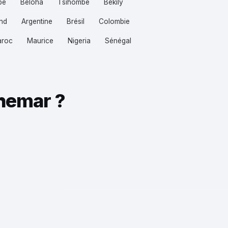
be
Beloha
Tsihombe
Bekily
nd
Argentine
Brésil
Colombie
roc
Maurice
Nigeria
Sénégal
ohemar ?