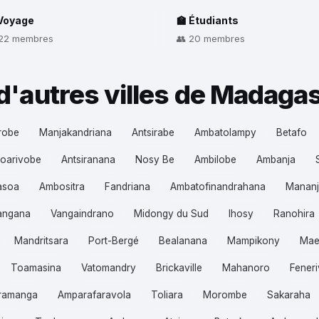
 Voyage
🏫 Étudiants
 22 membres
👥 20 membres
d'autres villes de Madaga
robe
Manjakandriana
Antsirabe
Ambatolampy
Betafo
oarivobe
Antsiranana
Nosy Be
Ambilobe
Ambanja
asoa
Ambositra
Fandriana
Ambatofinandrahana
Mananj
angana
Vangaindrano
Midongy du Sud
Ihosy
Ranohira
Mandritsara
Port-Bergé
Bealanana
Mampikony
Mae
Toamasina
Vatomandry
Brickaville
Mahanoro
Feneri
ramanga
Amparafaravola
Toliara
Morombe
Sakaraha