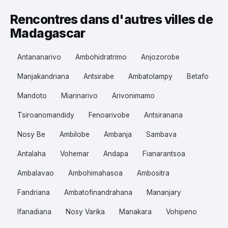
Rencontres dans d'autres villes de
Madagascar
Antananarivo
Ambohidratrimo
Anjozorobe
Manjakandriana
Antsirabe
Ambatolampy
Betafo
Mandoto
Miarinarivo
Arivonimamo
Tsiroanomandidy
Fenoarivobe
Antsiranana
Nosy Be
Ambilobe
Ambanja
Sambava
Antalaha
Vohemar
Andapa
Fianarantsoa
Ambalavao
Ambohimahasoa
Ambositra
Fandriana
Ambatofinandrahana
Mananjary
Ifanadiana
Nosy Varika
Manakara
Vohipeno