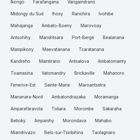
Ikongo
Farafangana
Vangaindrano
Midongy du Sud
Ihosy
Ranohira
Ivohibe
Mahajanga
Ambato-Boeny
Marovoay
Antsohihy
Mandritsara
Port-Bergé
Bealanana
Mampikony
Maevatanana
Tsaratanana
Kandreho
Maintirano
Antsalova
Ambatomainty
Toamasina
Vatomandry
Brickaville
Mahanoro
Fenerive-Est
Sainte-Marie
Maroantsetra
Mananara-Nord
Ambatondrazaka
Moramanga
Amparafaravola
Toliara
Morombe
Sakaraha
Betioky
Ampanihy
Morondava
Mahabo
Miandrivazo
Belo-sur-Tsiribihina
Taolagnaro