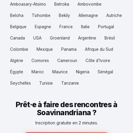
Amboasary-Atsimo
Betroka
Ambovombe
Beloha
Tsihombe
Bekily
Allemagne
Autriche
Belgique
Espagne
France
Italie
Portugal
Canada
USA
Groenland
Argentine
Brésil
Colombie
Mexique
Panama
Afrique du Sud
Algérie
Comores
Cameroun
Côte d’Ivoire
Égypte
Maroc
Maurice
Nigeria
Sénégal
Seychelles
Tunisie
Tanzanie
Prêt·e à faire des rencontres à
Soavinandriana ?
Inscription gratuite en 2 minutes.