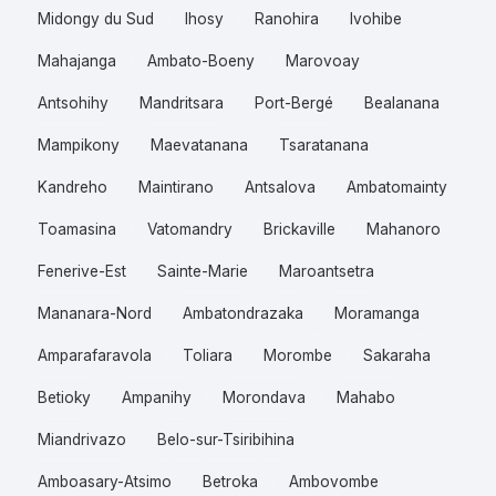
Midongy du Sud
Ihosy
Ranohira
Ivohibe
Mahajanga
Ambato-Boeny
Marovoay
Antsohihy
Mandritsara
Port-Bergé
Bealanana
Mampikony
Maevatanana
Tsaratanana
Kandreho
Maintirano
Antsalova
Ambatomainty
Toamasina
Vatomandry
Brickaville
Mahanoro
Fenerive-Est
Sainte-Marie
Maroantsetra
Mananara-Nord
Ambatondrazaka
Moramanga
Amparafaravola
Toliara
Morombe
Sakaraha
Betioky
Ampanihy
Morondava
Mahabo
Miandrivazo
Belo-sur-Tsiribihina
Amboasary-Atsimo
Betroka
Ambovombe