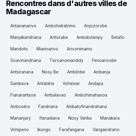
Rencontres dans d'autres villes de
Madagascar
Antananarivo
Ambohidratrimo
Anjozorobe
Manjakandriana
Antsirabe
Ambatolampy
Betafo
Mandoto
Miarinarivo
Arivonimamo
Soavinandriana
Tsiroanomandidy
Fenoarivobe
Antsiranana
Nosy Be
Ambilobe
Ambanja
Sambava
Antalaha
Vohemar
Andapa
Fianarantsoa
Ambalavao
Ambohimahasoa
Ambositra
Fandriana
Ambatofinandrahana
Mananjary
Ifanadiana
Nosy Varika
Manakara
Vohipeno
Ikongo
Farafangana
Vangaindrano