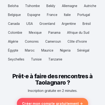
Beloha
Tsihombe
Bekily
Allemagne
Autriche
Belgique
Espagne
France
Italie
Portugal
Canada
USA
Groenland
Argentine
Brésil
Colombie
Mexique
Panama
Afrique du Sud
Algérie
Comores
Cameroun
Côte d’Ivoire
Égypte
Maroc
Maurice
Nigeria
Sénégal
Seychelles
Tunisie
Tanzanie
Prêt·e à faire des rencontres à
Taolagnaro ?
Inscription gratuite en 2 minutes.
Créer mon compte gratuitement →