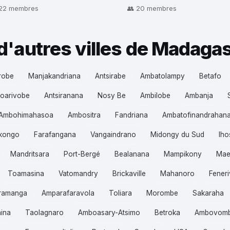
 22 membres
👥 20 membres
d'autres villes de Madaga
robe
Manjakandriana
Antsirabe
Ambatolampy
Betafo
oarivobe
Antsiranana
Nosy Be
Ambilobe
Ambanja
Ambohimahasoa
Ambositra
Fandriana
Ambatofinandrahan
Ikongo
Farafangana
Vangaindrano
Midongy du Sud
Iho
Mandritsara
Port-Bergé
Bealanana
Mampikony
Mae
Toamasina
Vatomandry
Brickaville
Mahanoro
Feneri
ramanga
Amparafaravola
Toliara
Morombe
Sakaraha
hina
Taolagnaro
Amboasary-Atsimo
Betroka
Ambovom