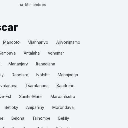
👥 18 membres
scar
Mandoto
Miarinarivo
Arivonimamo
Sambava
Antalaha
Vohemar
a
Mananjary
Ifanadiana
sy
Ranohira
Ivohibe
Mahajanga
vatanana
Tsaratanana
Kandreho
ve-Est
Sainte-Marie
Maroantsetra
Betioky
Ampanihy
Morondava
be
Beloha
Tsihombe
Bekily