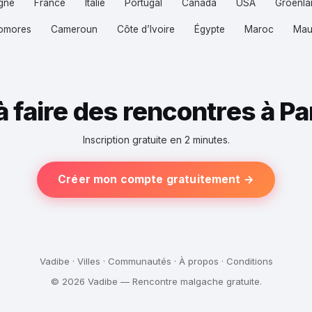
gne
France
Italie
Portugal
Canada
USA
Groenla
omores
Cameroun
Côte d’Ivoire
Égypte
Maroc
Mau
 à faire des rencontres à P
Inscription gratuite en 2 minutes.
Créer mon compte gratuitement →
Vadibe
·
Villes
·
Communautés
·
À propos
·
Conditions
© 2026 Vadibe — Rencontre malgache gratuite.