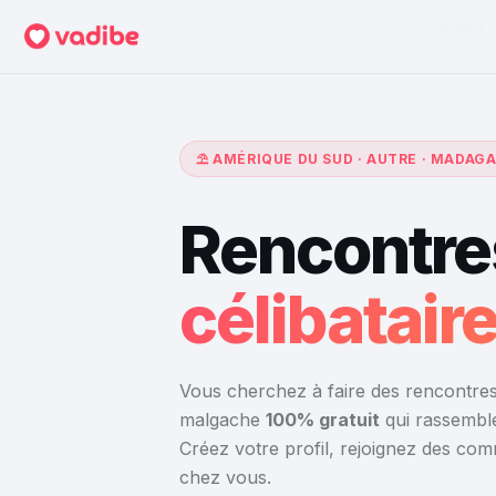
Accueil
›
Rencontres à Madagascar
›
Panama
⛱️ AMÉRIQUE DU SUD · AUTRE · MADAG
Rencontre
célibatai
Vous cherchez à faire des rencontres
malgache
100% gratuit
qui rassemble
Créez votre profil, rejoignez des co
chez vous.