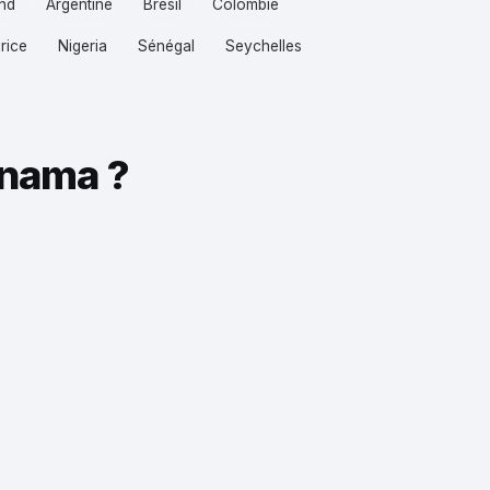
nd
Argentine
Brésil
Colombie
rice
Nigeria
Sénégal
Seychelles
anama ?