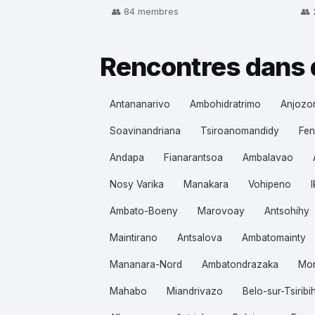
👥 84 membres
👥
Rencontres dans 
Antananarivo
Ambohidratrimo
Anjozo
Soavinandriana
Tsiroanomandidy
Fen
Andapa
Fianarantsoa
Ambalavao
Nosy Varika
Manakara
Vohipeno
Ambato-Boeny
Marovoay
Antsohihy
Maintirano
Antsalova
Ambatomainty
Mananara-Nord
Ambatondrazaka
Mo
Mahabo
Miandrivazo
Belo-sur-Tsiribi