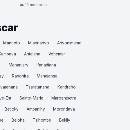
👥 18 membres
scar
Mandoto
Miarinarivo
Arivonimamo
Sambava
Antalaha
Vohemar
a
Mananjary
Ifanadiana
sy
Ranohira
Mahajanga
vatanana
Tsaratanana
Kandreho
ve-Est
Sainte-Marie
Maroantsetra
Betioky
Ampanihy
Morondava
be
Beloha
Tsihombe
Bekily