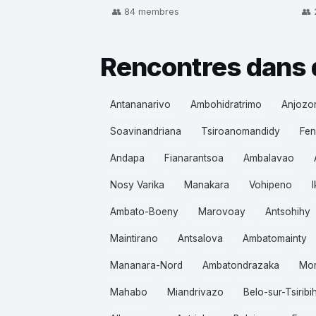
👥 84 membres
👥
Rencontres dans 
Antananarivo
Ambohidratrimo
Anjozo
Soavinandriana
Tsiroanomandidy
Fen
Andapa
Fianarantsoa
Ambalavao
Nosy Varika
Manakara
Vohipeno
Ambato-Boeny
Marovoay
Antsohihy
Maintirano
Antsalova
Ambatomainty
Mananara-Nord
Ambatondrazaka
Mo
Mahabo
Miandrivazo
Belo-sur-Tsiribi