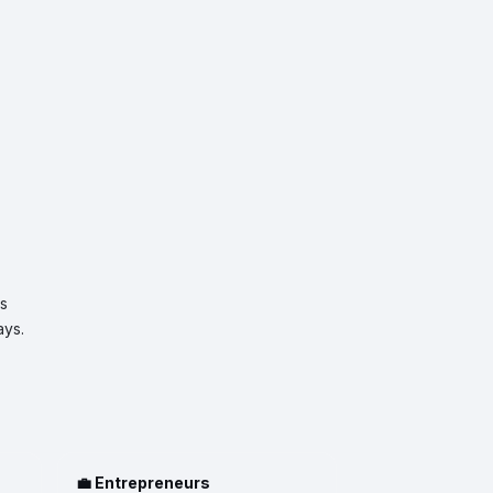
es
ays.
💼 Entrepreneurs