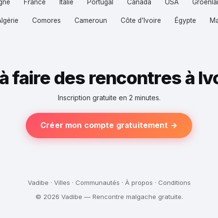
gne
France
Italie
Portugal
Canada
USA
Groenla
Algérie
Comores
Cameroun
Côte d’Ivoire
Égypte
Ma
 à faire des rencontres à Iv
Inscription gratuite en 2 minutes.
Créer mon compte gratuitement →
Vadibe
·
Villes
·
Communautés
·
À propos
·
Conditions
© 2026 Vadibe — Rencontre malgache gratuite.