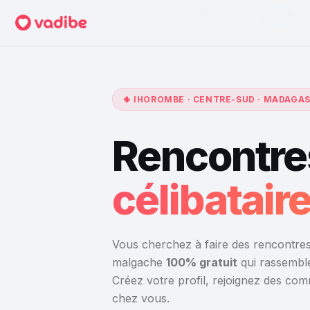
Accueil
›
Rencontres à Madagascar
›
Ivohibe
🌵 IHOROMBE · CENTRE-SUD · MADAGA
Rencontres
célibatai
Vous cherchez à faire des rencontres 
malgache
100% gratuit
qui rassemble 
Créez votre profil, rejoignez des co
chez vous.