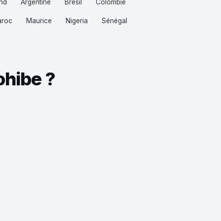
nd
Argentine
Brésil
Colombie
roc
Maurice
Nigeria
Sénégal
ohibe ?