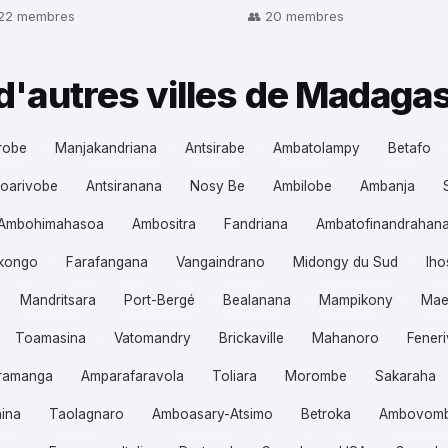
 22 membres
👥 20 membres
d'autres villes de Madaga
robe
Manjakandriana
Antsirabe
Ambatolampy
Betafo
oarivobe
Antsiranana
Nosy Be
Ambilobe
Ambanja
Ambohimahasoa
Ambositra
Fandriana
Ambatofinandrahan
Ikongo
Farafangana
Vangaindrano
Midongy du Sud
Iho
Mandritsara
Port-Bergé
Bealanana
Mampikony
Mae
Toamasina
Vatomandry
Brickaville
Mahanoro
Feneri
ramanga
Amparafaravola
Toliara
Morombe
Sakaraha
hina
Taolagnaro
Amboasary-Atsimo
Betroka
Ambovom