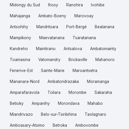
Midongy du Sud
Ihosy
Ranohira
Ivohibe
Mahajanga
Ambato-Boeny
Marovoay
Antsohihy
Mandritsara
Port-Bergé
Bealanana
Mampikony
Maevatanana
Tsaratanana
Kandreho
Maintirano
Antsalova
Ambatomainty
Toamasina
Vatomandry
Brickaville
Mahanoro
Fenerive-Est
Sainte-Marie
Maroantsetra
Mananara-Nord
Ambatondrazaka
Moramanga
Amparafaravola
Toliara
Morombe
Sakaraha
Betioky
Ampanihy
Morondava
Mahabo
Miandrivazo
Belo-sur-Tsiribihina
Taolagnaro
Amboasary-Atsimo
Betroka
Ambovombe