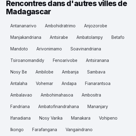
Rencontres dans d'autres villes de
Madagascar
Antananarivo
Ambohidratrimo
Anjozorobe
Manjakandriana
Antsirabe
Ambatolampy
Betafo
Mandoto
Arivonimamo
Soavinandriana
Tsiroanomandidy
Fenoarivobe
Antsiranana
Nosy Be
Ambilobe
Ambanja
Sambava
Antalaha
Vohemar
Andapa
Fianarantsoa
Ambalavao
Ambohimahasoa
Ambositra
Fandriana
Ambatofinandrahana
Mananjary
Ifanadiana
Nosy Varika
Manakara
Vohipeno
Ikongo
Farafangana
Vangaindrano