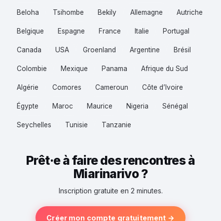
Beloha
Tsihombe
Bekily
Allemagne
Autriche
Belgique
Espagne
France
Italie
Portugal
Canada
USA
Groenland
Argentine
Brésil
Colombie
Mexique
Panama
Afrique du Sud
Algérie
Comores
Cameroun
Côte d’Ivoire
Égypte
Maroc
Maurice
Nigeria
Sénégal
Seychelles
Tunisie
Tanzanie
Prêt·e à faire des rencontres à
Miarinarivo ?
Inscription gratuite en 2 minutes.
Créer mon compte gratuitement →