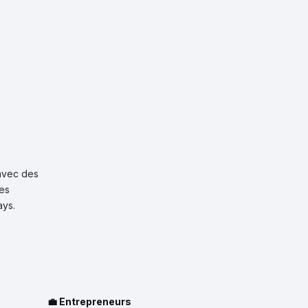
avec des
des
ays.
💼 Entrepreneurs