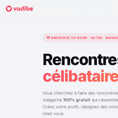
Accueil
›
Rencontres à Madagascar
›
Canada
🌁 AMÉRIQUE DU NORD · AUTRE · MAD
Rencontre
célibatai
Vous cherchez à faire des rencontres
malgache
100% gratuit
qui rassemble
Créez votre profil, rejoignez des co
chez vous.