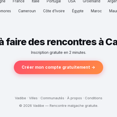
gne
France
Italie
Portugal
USA
Groenland
Argen
mores
Cameroun
Côte d’Ivoire
Égypte
Maroc
Maur
 à faire des rencontres à C
Inscription gratuite en 2 minutes.
Créer mon compte gratuitement →
Vadibe
·
Villes
·
Communautés
·
À propos
·
Conditions
© 2026 Vadibe — Rencontre malgache gratuite.