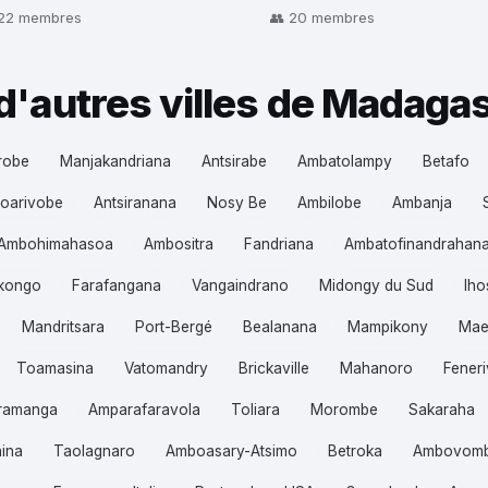
 22 membres
👥 20 membres
d'autres villes de Madaga
robe
Manjakandriana
Antsirabe
Ambatolampy
Betafo
oarivobe
Antsiranana
Nosy Be
Ambilobe
Ambanja
Ambohimahasoa
Ambositra
Fandriana
Ambatofinandrahan
Ikongo
Farafangana
Vangaindrano
Midongy du Sud
Iho
Mandritsara
Port-Bergé
Bealanana
Mampikony
Mae
Toamasina
Vatomandry
Brickaville
Mahanoro
Feneri
ramanga
Amparafaravola
Toliara
Morombe
Sakaraha
hina
Taolagnaro
Amboasary-Atsimo
Betroka
Ambovom