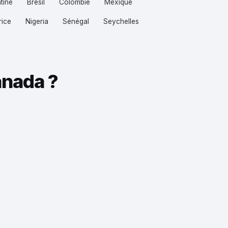
tine
Brésil
Colombie
Mexique
ice
Nigeria
Sénégal
Seychelles
anada ?