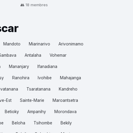
👥 18 membres
scar
Mandoto
Miarinarivo
Arivonimamo
Sambava
Antalaha
Vohemar
a
Mananjary
Ifanadiana
sy
Ranohira
Ivohibe
Mahajanga
vatanana
Tsaratanana
Kandreho
ve-Est
Sainte-Marie
Maroantsetra
Betioky
Ampanihy
Morondava
be
Beloha
Tsihombe
Bekily