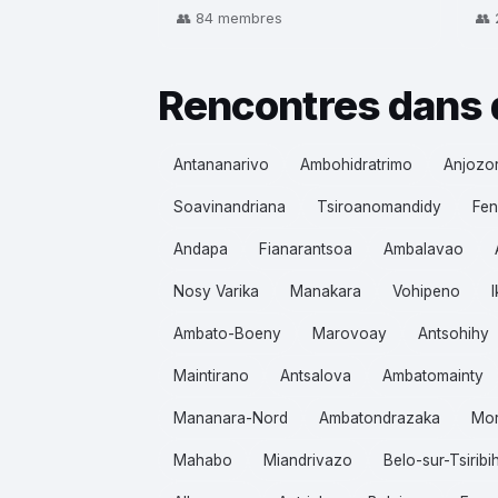
👥 84 membres
👥
Rencontres dans 
Antananarivo
Ambohidratrimo
Anjozo
Soavinandriana
Tsiroanomandidy
Fen
Andapa
Fianarantsoa
Ambalavao
Nosy Varika
Manakara
Vohipeno
Ambato-Boeny
Marovoay
Antsohihy
Maintirano
Antsalova
Ambatomainty
Mananara-Nord
Ambatondrazaka
Mo
Mahabo
Miandrivazo
Belo-sur-Tsiribi