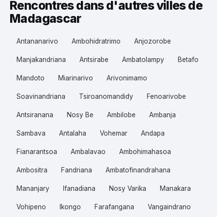
Rencontres dans d'autres villes de
Madagascar
Antananarivo
Ambohidratrimo
Anjozorobe
Manjakandriana
Antsirabe
Ambatolampy
Betafo
Mandoto
Miarinarivo
Arivonimamo
Soavinandriana
Tsiroanomandidy
Fenoarivobe
Antsiranana
Nosy Be
Ambilobe
Ambanja
Sambava
Antalaha
Vohemar
Andapa
Fianarantsoa
Ambalavao
Ambohimahasoa
Ambositra
Fandriana
Ambatofinandrahana
Mananjary
Ifanadiana
Nosy Varika
Manakara
Vohipeno
Ikongo
Farafangana
Vangaindrano