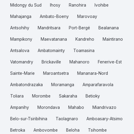
Midongy du Sud
Ihosy
Ranohira
Ivohibe
Mahajanga
Ambato-Boeny
Marovoay
Antsohihy
Mandritsara
Port-Bergé
Bealanana
Mampikony
Maevatanana
Kandreho
Maintirano
Antsalova
Ambatomainty
Toamasina
Vatomandry
Brickaville
Mahanoro
Fenerive-Est
Sainte-Marie
Maroantsetra
Mananara-Nord
Ambatondrazaka
Moramanga
Amparafaravola
Toliara
Morombe
Sakaraha
Betioky
Ampanihy
Morondava
Mahabo
Miandrivazo
Belo-sur-Tsiribihina
Taolagnaro
Amboasary-Atsimo
Betroka
Ambovombe
Beloha
Tsihombe