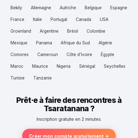
Bekily
Allemagne
Autriche
Belgique
Espagne
France
Italie
Portugal
Canada
USA
Groenland
Argentine
Brésil
Colombie
Mexique
Panama
Afrique du Sud
Algérie
Comores
Cameroun
Côte d’Ivoire
Égypte
Maroc
Maurice
Nigeria
Sénégal
Seychelles
Tunisie
Tanzanie
Prêt·e à faire des rencontres à
Tsaratanana ?
Inscription gratuite en 2 minutes.
Créer mon compte gratuitement →