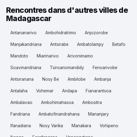
Rencontres dans d'autres villes de
Madagascar
Antananarivo
Ambohidratrimo
Anjozorobe
Manjakandriana
Antsirabe
Ambatolampy
Betafo
Mandoto
Miarinarivo
Arivonimamo
Soavinandriana
Tsiroanomandidy
Fenoarivobe
Antsiranana
Nosy Be
Ambilobe
Ambanja
Antalaha
Vohemar
Andapa
Fianarantsoa
Ambalavao
Ambohimahasoa
Ambositra
Fandriana
Ambatofinandrahana
Mananjary
Ifanadiana
Nosy Varika
Manakara
Vohipeno