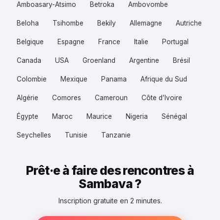
Amboasary-Atsimo
Betroka
Ambovombe
Beloha
Tsihombe
Bekily
Allemagne
Autriche
Belgique
Espagne
France
Italie
Portugal
Canada
USA
Groenland
Argentine
Brésil
Colombie
Mexique
Panama
Afrique du Sud
Algérie
Comores
Cameroun
Côte d’Ivoire
Égypte
Maroc
Maurice
Nigeria
Sénégal
Seychelles
Tunisie
Tanzanie
Prêt·e à faire des rencontres à
Sambava ?
Inscription gratuite en 2 minutes.