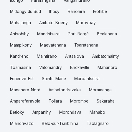
Ikongo
Farafangana
Vangaindrano
Midongy du Sud
Ihosy
Ranohira
Ivohibe
Mahajanga
Ambato-Boeny
Marovoay
Antsohihy
Mandritsara
Port-Bergé
Bealanana
Mampikony
Maevatanana
Tsaratanana
Kandreho
Maintirano
Antsalova
Ambatomainty
Toamasina
Vatomandry
Brickaville
Mahanoro
Fenerive-Est
Sainte-Marie
Maroantsetra
Mananara-Nord
Ambatondrazaka
Moramanga
Amparafaravola
Toliara
Morombe
Sakaraha
Betioky
Ampanihy
Morondava
Mahabo
Miandrivazo
Belo-sur-Tsiribihina
Taolagnaro