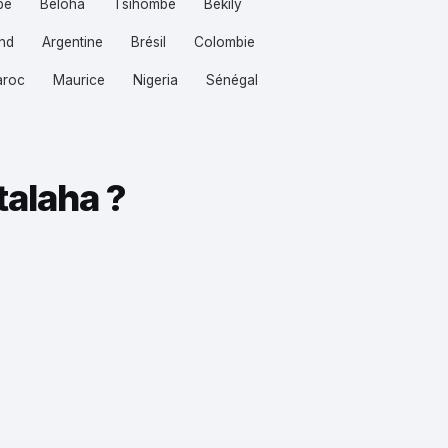
be
Beloha
Tsihombe
Bekily
nd
Argentine
Brésil
Colombie
roc
Maurice
Nigeria
Sénégal
talaha ?