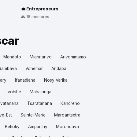
💼 Entrepreneurs
👥 18 membres
scar
Mandoto
Miarinarivo
Arivonimamo
Sambava
Vohemar
Andapa
ary
Ifanadiana
Nosy Varika
Ivohibe
Mahajanga
vatanana
Tsaratanana
Kandreho
ve-Est
Sainte-Marie
Maroantsetra
Betioky
Ampanihy
Morondava