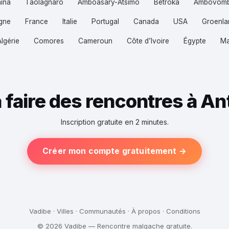
hina
Taolagnaro
Amboasary-Atsimo
Betroka
Ambovom
gne
France
Italie
Portugal
Canada
USA
Groenla
Algérie
Comores
Cameroun
Côte d’Ivoire
Égypte
Ma
à faire des rencontres à An
Inscription gratuite en 2 minutes.
Créer mon compte gratuitement →
Vadibe
·
Villes
·
Communautés
·
À propos
·
Conditions
© 2026 Vadibe — Rencontre malgache gratuite.