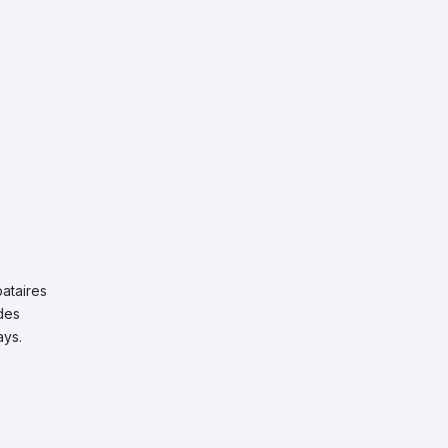
ataires
des
ays.