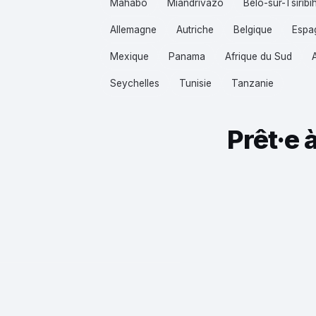
Mahabo
Miandrivazo
Belo-sur-Tsiribi
Allemagne
Autriche
Belgique
Espa
Mexique
Panama
Afrique du Sud
Seychelles
Tunisie
Tanzanie
Prêt·e 