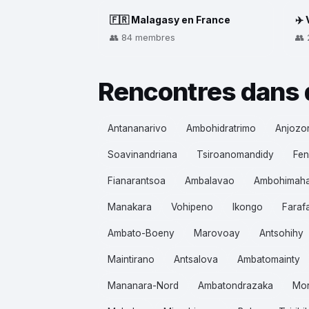
🇫🇷 Malagasy en France
✈️
👥 84 membres
👥
Rencontres dans 
Antananarivo
Ambohidratrimo
Anjozo
Soavinandriana
Tsiroanomandidy
Fen
Fianarantsoa
Ambalavao
Ambohimah
Manakara
Vohipeno
Ikongo
Faraf
Ambato-Boeny
Marovoay
Antsohihy
Maintirano
Antsalova
Ambatomainty
Mananara-Nord
Ambatondrazaka
Mo