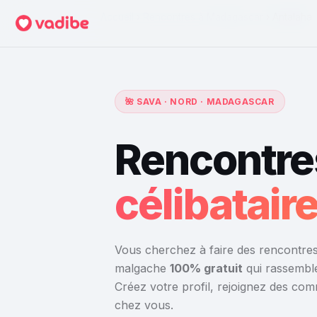
Accueil
›
Rencontres à Madagascar
›
Antalaha
🌺 SAVA · NORD · MADAGASCAR
Rencontre
célibatai
Vous cherchez à faire des rencontres 
malgache
100% gratuit
qui rassemble
Créez votre profil, rejoignez des co
chez vous.