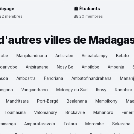
 Voyage
🏫 Étudiants
 22 membres
👥 20 membres
d'autres villes de Madaga
robe
Manjakandriana
Antsirabe
Ambatolampy
Betafo
oarivobe
Antsiranana
Nosy Be
Ambilobe
Ambanja
asoa
Ambositra
Fandriana
Ambatofinandrahana
Mananj
angana
Vangaindrano
Midongy du Sud
Ihosy
Ranohira
Mandritsara
Port-Bergé
Bealanana
Mampikony
Mae
Toamasina
Vatomandry
Brickaville
Mahanoro
Feneri
ramanga
Amparafaravola
Toliara
Morombe
Sakaraha