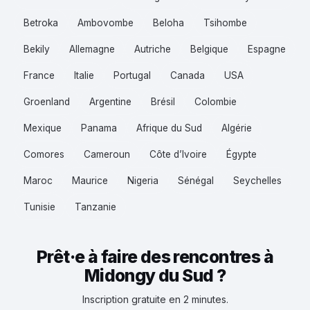
Betroka
Ambovombe
Beloha
Tsihombe
Bekily
Allemagne
Autriche
Belgique
Espagne
France
Italie
Portugal
Canada
USA
Groenland
Argentine
Brésil
Colombie
Mexique
Panama
Afrique du Sud
Algérie
Comores
Cameroun
Côte d’Ivoire
Égypte
Maroc
Maurice
Nigeria
Sénégal
Seychelles
Tunisie
Tanzanie
Prêt·e à faire des rencontres à
Midongy du Sud ?
Inscription gratuite en 2 minutes.