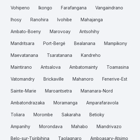
Vohipeno
Ikongo
Farafangana
Vangaindrano
Ihosy
Ranohira
Ivohibe
Mahajanga
Ambato-Boeny
Marovoay
Antsohihy
Mandritsara
Port-Bergé
Bealanana
Mampikony
Maevatanana
Tsaratanana
Kandreho
Maintirano
Antsalova
Ambatomainty
Toamasina
Vatomandry
Brickaville
Mahanoro
Fenerive-Est
Sainte-Marie
Maroantsetra
Mananara-Nord
Ambatondrazaka
Moramanga
Amparafaravola
Toliara
Morombe
Sakaraha
Betioky
Ampanihy
Morondava
Mahabo
Miandrivazo
Belo-sur-Tsiribihina
Taolagnaro
Amboasary-Atsimo