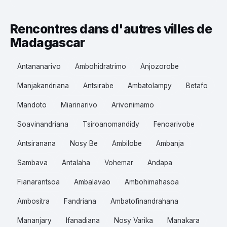
Rencontres dans d'autres villes de
Madagascar
Antananarivo
Ambohidratrimo
Anjozorobe
Manjakandriana
Antsirabe
Ambatolampy
Betafo
Mandoto
Miarinarivo
Arivonimamo
Soavinandriana
Tsiroanomandidy
Fenoarivobe
Antsiranana
Nosy Be
Ambilobe
Ambanja
Sambava
Antalaha
Vohemar
Andapa
Fianarantsoa
Ambalavao
Ambohimahasoa
Ambositra
Fandriana
Ambatofinandrahana
Mananjary
Ifanadiana
Nosy Varika
Manakara