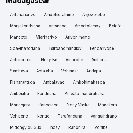
Madagascar
Antananarivo
Ambohidratrimo
Anjozorobe
Manjakandriana
Antsirabe
Ambatolampy
Betafo
Mandoto
Miarinarivo
Arivonimamo
Soavinandriana
Tsiroanomandidy
Fenoarivobe
Antsiranana
Nosy Be
Ambilobe
Ambanja
Sambava
Antalaha
Vohemar
Andapa
Fianarantsoa
Ambalavao
Ambohimahasoa
Ambositra
Fandriana
Ambatofinandrahana
Mananjary
Ifanadiana
Nosy Varika
Manakara
Vohipeno
Ikongo
Farafangana
Vangaindrano
Midongy du Sud
Ihosy
Ranohira
Ivohibe