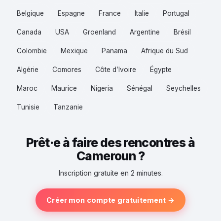
Belgique
Espagne
France
Italie
Portugal
Canada
USA
Groenland
Argentine
Brésil
Colombie
Mexique
Panama
Afrique du Sud
Algérie
Comores
Côte d’Ivoire
Égypte
Maroc
Maurice
Nigeria
Sénégal
Seychelles
Tunisie
Tanzanie
Prêt·e à faire des rencontres à
Cameroun ?
Inscription gratuite en 2 minutes.
Créer mon compte gratuitement →