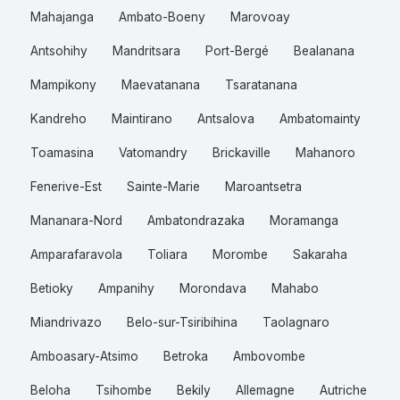
Mahajanga
Ambato-Boeny
Marovoay
Antsohihy
Mandritsara
Port-Bergé
Bealanana
Mampikony
Maevatanana
Tsaratanana
Kandreho
Maintirano
Antsalova
Ambatomainty
Toamasina
Vatomandry
Brickaville
Mahanoro
Fenerive-Est
Sainte-Marie
Maroantsetra
Mananara-Nord
Ambatondrazaka
Moramanga
Amparafaravola
Toliara
Morombe
Sakaraha
Betioky
Ampanihy
Morondava
Mahabo
Miandrivazo
Belo-sur-Tsiribihina
Taolagnaro
Amboasary-Atsimo
Betroka
Ambovombe
Beloha
Tsihombe
Bekily
Allemagne
Autriche