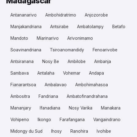
Madagascar
Antananarivo
Ambohidratrimo
Anjozorobe
Manjakandriana
Antsirabe
Ambatolampy
Betafo
Mandoto
Miarinarivo
Arivonimamo
Soavinandriana
Tsiroanomandidy
Fenoarivobe
Antsiranana
Nosy Be
Ambilobe
Ambanja
Sambava
Antalaha
Vohemar
Andapa
Fianarantsoa
Ambalavao
Ambohimahasoa
Ambositra
Fandriana
Ambatofinandrahana
Mananjary
Ifanadiana
Nosy Varika
Manakara
Vohipeno
Ikongo
Farafangana
Vangaindrano
Midongy du Sud
Ihosy
Ranohira
Ivohibe