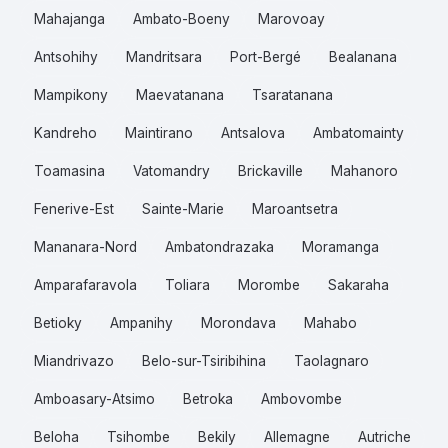
Mahajanga
Ambato-Boeny
Marovoay
Antsohihy
Mandritsara
Port-Bergé
Bealanana
Mampikony
Maevatanana
Tsaratanana
Kandreho
Maintirano
Antsalova
Ambatomainty
Toamasina
Vatomandry
Brickaville
Mahanoro
Fenerive-Est
Sainte-Marie
Maroantsetra
Mananara-Nord
Ambatondrazaka
Moramanga
Amparafaravola
Toliara
Morombe
Sakaraha
Betioky
Ampanihy
Morondava
Mahabo
Miandrivazo
Belo-sur-Tsiribihina
Taolagnaro
Amboasary-Atsimo
Betroka
Ambovombe
Beloha
Tsihombe
Bekily
Allemagne
Autriche