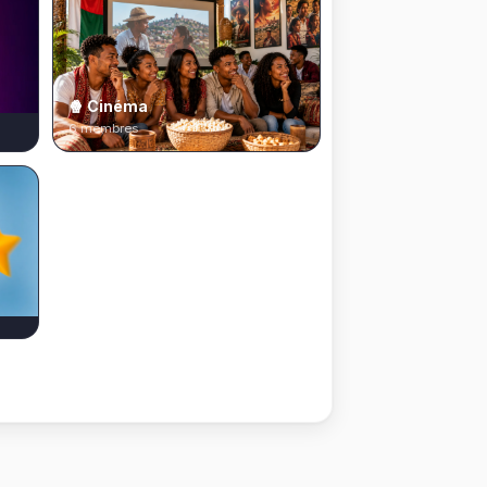
🍿 Cinéma
6 membres