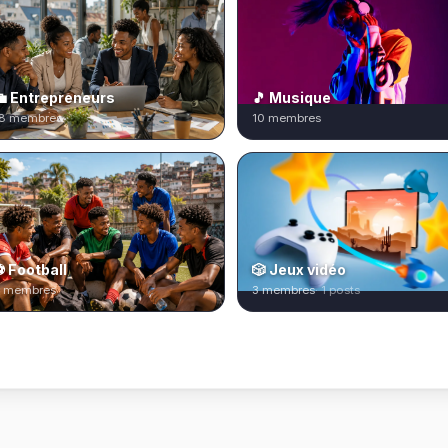
💼 Entrepreneurs
🎵 Musique
8 membres
10 membres
 Football
🎲 Jeux vidéo
 membres
3 membres
· 1 posts