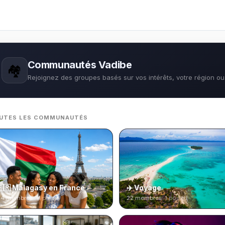
Communautés Vadibe
🏘
Rejoignez des groupes basés sur vos intérêts, votre région ou
UTES LES COMMUNAUTÉS
8
🇫🇷 Malagasy en France
✈️ Voyage
4 membres
· 11 posts
22 membres
· 1 posts