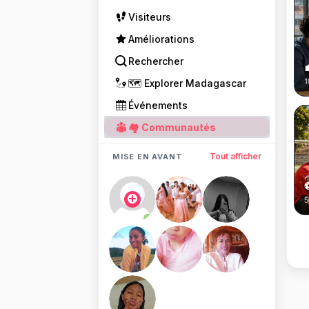
Visiteurs
Améliorations
Rechercher
1
🗺️ Explorer Madagascar
Événements
🏘 Communautés
Tout afficher
MISE EN AVANT
⚽
5