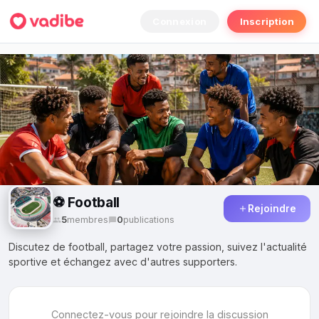
Connexion
Inscription
⚽ Football
Rejoindre
5
membres
0
publications
Discutez de football, partagez votre passion, suivez l'actualité
sportive et échangez avec d'autres supporters.
Connectez-vous pour rejoindre la discussion