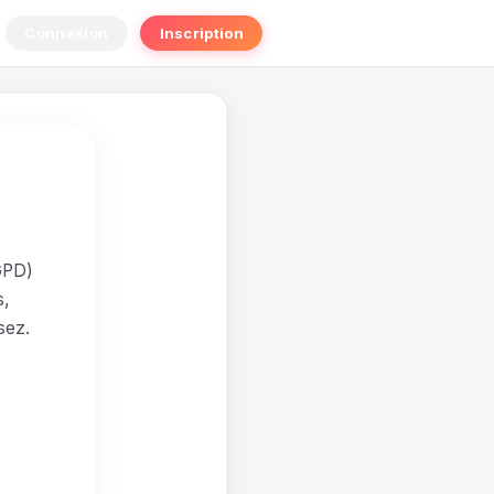
Connexion
Inscription
RGPD)
s,
sez.