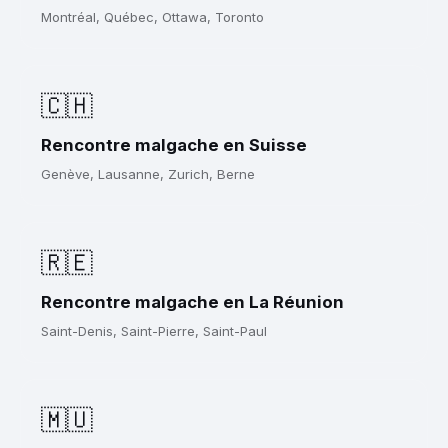
Montréal, Québec, Ottawa, Toronto
🇨🇭
Rencontre malgache en Suisse
Genève, Lausanne, Zurich, Berne
🇷🇪
Rencontre malgache en La Réunion
Saint-Denis, Saint-Pierre, Saint-Paul
🇲🇺